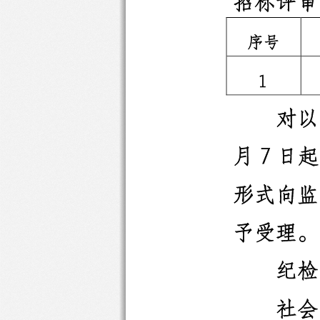
招标评审
序号
1
对以
月
7
日起
形式向监
予受理。
纪检
社会