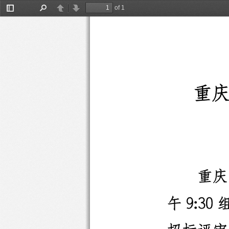
of 1
Toggle
Find
Previous
Next
Sidebar
重
重庆
午
9:
3
0