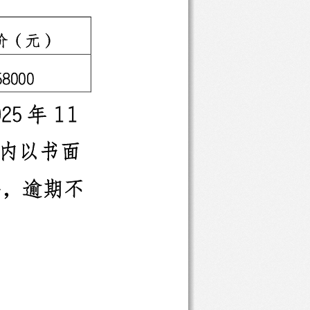
价（元）
58000
025
年
11
内以书面
料，逾期不