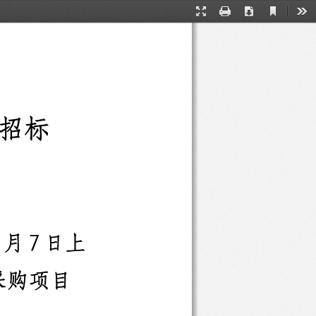
Current
Presentation
Print
Download
Too
View
Mode
招标
月
7
日上
采购项目